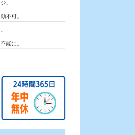
ージ。
起動不可。
る。
動不能に。