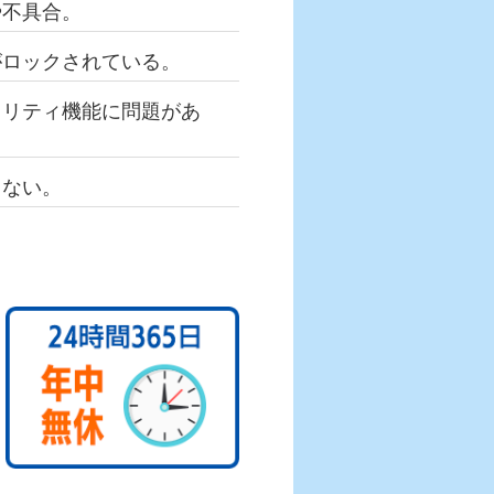
や不具合。
がロックされている。
ュリティ機能に問題があ
しない。