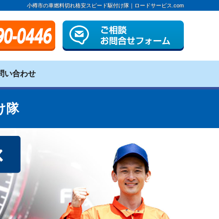
小樽市の車燃料切れ格安スピード駆付け隊｜ロードサービス.com
問い合わせ
け隊